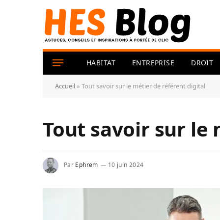
HABITAT
ENTREPRISE
DROIT
Accueil
»
Tout savoir sur le métier de référent digital
Tout savoir sur le 
Par
Ephrem
10 juin 2024