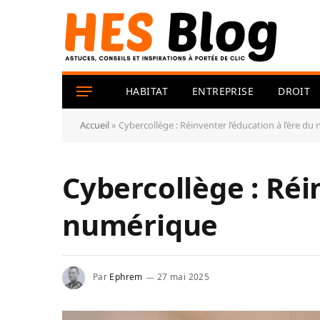
HABITAT
ENTREPRISE
DROIT
Accueil
»
Cybercollège : Réinventer l’éducation à l’ère d
Cybercollège : Réi
numérique
Par
Ephrem
27 mai 2025