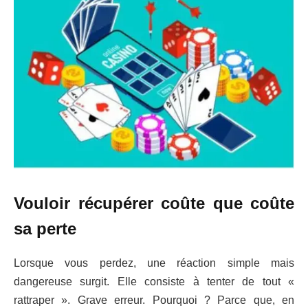
Vouloir récupérer coûte que coûte
sa perte
Lorsque vous perdez, une réaction simple mais
dangereuse surgit. Elle consiste à tenter de tout «
rattraper ». Grave erreur. Pourquoi ? Parce que, en