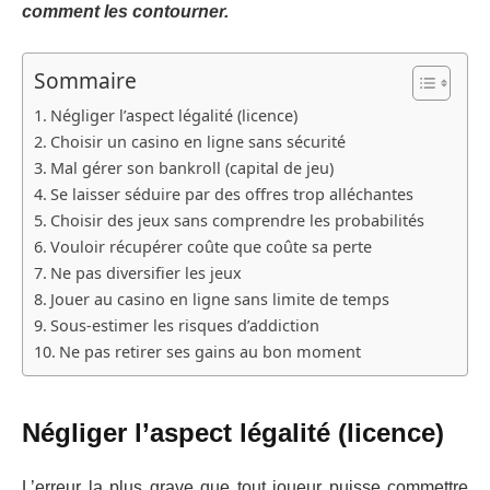
comment les contourner.
Sommaire
Négliger l’aspect légalité (licence)
Choisir un casino en ligne sans sécurité
Mal gérer son bankroll (capital de jeu)
Se laisser séduire par des offres trop alléchantes
Choisir des jeux sans comprendre les probabilités
Vouloir récupérer coûte que coûte sa perte
Ne pas diversifier les jeux
Jouer au casino en ligne sans limite de temps
Sous-estimer les risques d’addiction
Ne pas retirer ses gains au bon moment
Négliger l’aspect légalité (licence)
L’erreur la plus grave que tout joueur puisse commettre