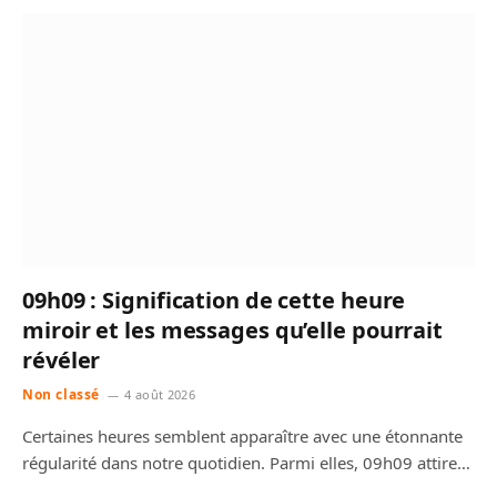
09h09 : Signification de cette heure
miroir et les messages qu’elle pourrait
révéler
Non classé
4 août 2026
Certaines heures semblent apparaître avec une étonnante
régularité dans notre quotidien. Parmi elles, 09h09 attire…