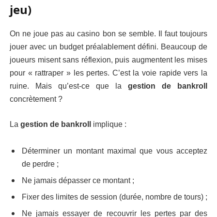
jeu)
On ne joue pas au casino bon se semble. Il faut toujours
jouer avec un budget préalablement défini. Beaucoup de
joueurs misent sans réflexion, puis augmentent les mises
pour « rattraper » les pertes. C’est la voie rapide vers la
ruine. Mais qu’est-ce que la
gestion de bankroll
concrètement ?
La
gestion de bankroll
implique :
Déterminer un montant maximal que vous acceptez
de perdre ;
Ne jamais dépasser ce montant ;
Fixer des limites de session (durée, nombre de tours) ;
Ne jamais essayer de recouvrir les pertes par des