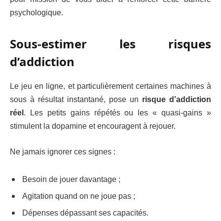
psychologique.
Sous-estimer les risques
d’addiction
Le jeu en ligne, et particulièrement certaines machines à
sous à résultat instantané, pose un
risque d’addiction
réel
. Les petits gains répétés ou les « quasi-gains »
stimulent la dopamine et encouragent à rejouer.
Ne jamais ignorer ces signes :
Besoin de jouer davantage ;
Agitation quand on ne joue pas ;
Dépenses dépassant ses capacités.