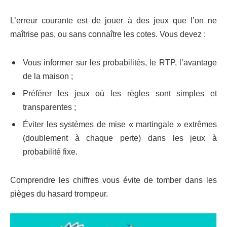
L’erreur courante est de jouer à des jeux que l’on ne
maîtrise pas, ou sans connaître les cotes. Vous devez :
Vous informer sur les probabilités, le RTP, l’avantage
de la maison ;
Préférer les jeux où les règles sont simples et
transparentes ;
Éviter les systèmes de mise « martingale » extrêmes
(doublement à chaque perte) dans les jeux à
probabilité fixe.
Comprendre les chiffres vous évite de tomber dans les
pièges du hasard trompeur.