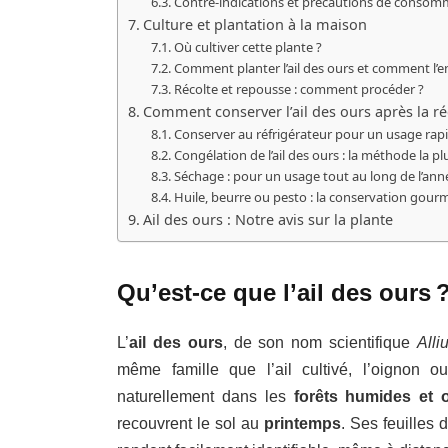
Contre-indications et précautions de consom
Culture et plantation à la maison
Où cultiver cette plante ?
Comment planter l’ail des ours et comment l’en
Récolte et repousse : comment procéder ?
Comment conserver l’ail des ours après la réc
Conserver au réfrigérateur pour un usage rap
Congélation de l’ail des ours : la méthode la pl
Séchage : pour un usage tout au long de l’ann
Huile, beurre ou pesto : la conservation gou
Ail des ours : Notre avis sur la plante
Qu’est-ce que l’ail des ours 
L’
ail des ours
, de son nom scientifique
Alli
même famille que l’ail cultivé, l’oignon o
naturellement dans les
forêts humides et
recouvrent le sol au
printemps
. Ses feuilles 