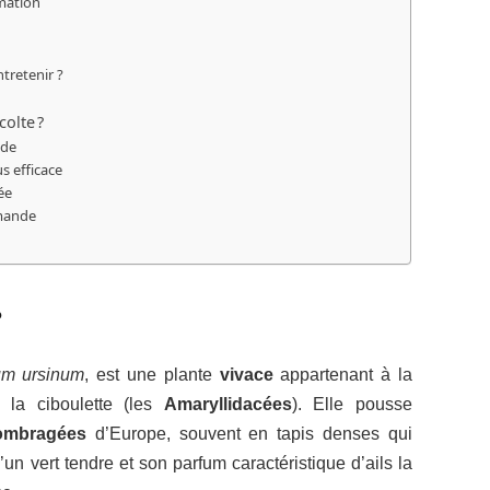
mation
tretenir ?
olte ?
ide
us efficace
ée
rmande
?
um ursinum
, est une plante
vivace
appartenant à la
u la ciboulette (les
Amaryllidacées
). Elle pousse
 ombragées
d’Europe, souvent en tapis denses qui
d’un vert tendre et son parfum caractéristique d’ails la