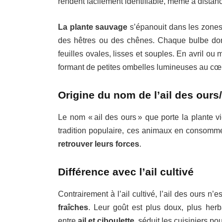
rendent facilement identifiable, même à distan
La plante sauvage
s’épanouit dans les zones 
des hêtres ou des chênes. Chaque bulbe don
feuilles ovales, lisses et souples. En avril ou 
formant de petites ombelles lumineuses au cœur
Origine du nom de l’ail des our
Le nom « ail des ours » que porte la plante v
tradition populaire, ces animaux en consommer
retrouver leurs forces
.
Différence avec l’ail cultivé
Contrairement à l’ail cultivé, l’ail des ours n
fraîches
. Leur goût est plus doux, plus herb
entre
ail et ciboulette
, séduit les cuisiniers po