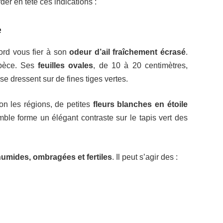
er en tête ces indications :
e
bord vous fier à son
odeur d’ail fraîchement écrasé
.
espèce. Ses
feuilles ovales
, de 10 à 20 centimètres,
se dressent sur de fines tiges vertes.
lon les régions, de petites
fleurs blanches en étoile
ble forme un élégant contraste sur le tapis vert des
umides, ombragées et fertiles
. Il peut s’agir des :