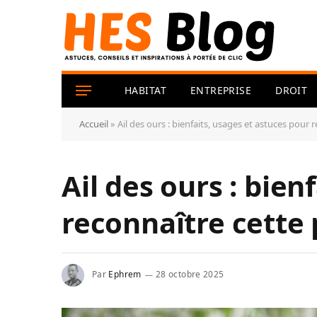
HABITAT
ENTREPRISE
DROIT
Accueil
»
Ail des ours : bienfaits, usages et astuces pour
Ail des ours : bien
reconnaître cette
Par
Ephrem
28 octobre 2025