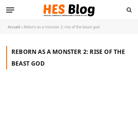
Accueil
»
Reborn as a monster 2: rise of the beast god
REBORN AS A MONSTER 2: RISE OF THE
BEAST GOD