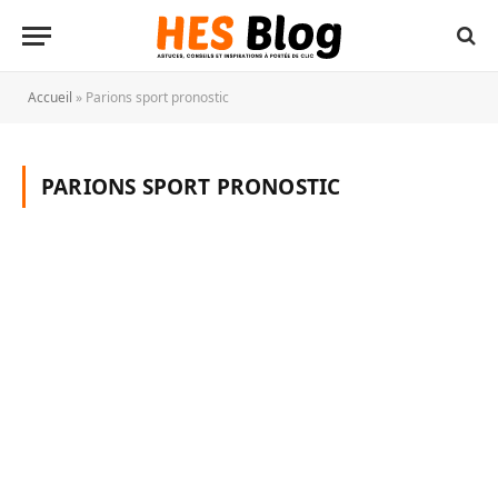
Accueil
»
Parions sport pronostic
PARIONS SPORT PRONOSTIC